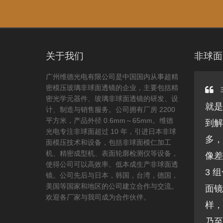
关于我们
非球面
广州维德光电有限公司是中国国内从事超精
密模压玻璃非球面透镜的企业，主要包括精
密光学元器件、玻璃非球面透镜的研发、设
就是
计、制造与销售服务。公司拥有厂房 2200
平方米，产品外径 0.6mm～65mm。维德
到解
光电专注非球面超过 10 年，引进日本非球
多，
面模压技术和设备，包括非球面模仁加工
机、精密成型机、表面轮廓检测仪等设备，
像差
使得公司可以高效率、低本成生产非球面透
3 
镜。公司先后与日本，韩国，台湾，德国，
美国等国家和地区的公司建立合作与交流。
面镜
欢迎各厂家与我司成为合作伙伴。
样，
乃至