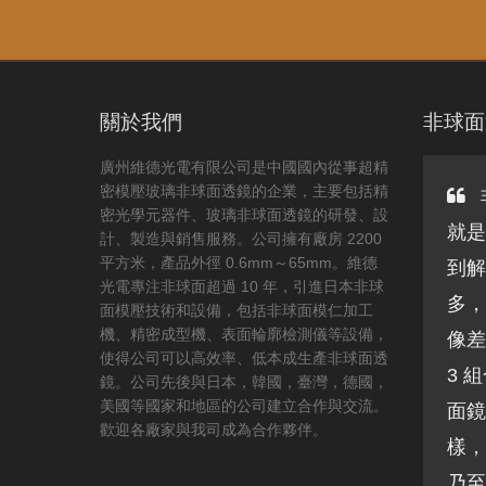
關於我們
非球面
廣州維德光電有限公司是中國國內從事超精
密模壓玻璃非球面透鏡的企業，主要包括精
密光學元器件、玻璃非球面透鏡的研發、設
就是
計、製造與銷售服務。公司擁有廠房 2200
平方米，產品外徑 0.6mm～65mm。維德
到解
光電專注非球面超過 10 年，引進日本非球
多，
面模壓技術和設備，包括非球面模仁加工
機、精密成型機、表面輪廓檢測儀等設備，
像差
使得公司可以高效率、低本成生產非球面透
3 
鏡。公司先後與日本，韓國，臺灣，德國，
美國等國家和地區的公司建立合作與交流。
面鏡
歡迎各廠家與我司成為合作夥伴。
樣，
乃至