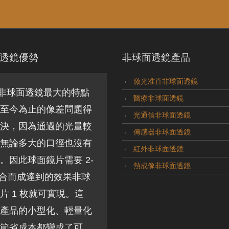
透鏡優勢
非球面透鏡產品
激光准直非球面透鏡
非球面透鏡最大的特點
醫療非球面透鏡
至今為止的像差問題得
光通信非球面透鏡
決，因為通過的光量較
傳感器非球面透鏡
無論多大的口徑也沒有
紅外非球面透鏡
。因此球面鏡片需要 2-
熱成像非球面透鏡
組合而成達到的效果非球
片 1 枚就可實現。這
產品的小型化、輕量化
節省成本都變成了可